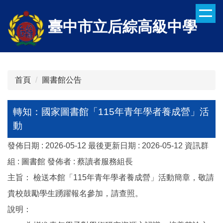
跳
到
臺中市立后綜高級中學
主
要
內
容
區
首頁
圖書館公告
轉知：國家圖書館「115年青年學者養成營」活
動
發佈日期 :
2026-05-12
最後更新日期 :
2026-05-12
資訊群
組 :
圖書館
發佈者 :
蔡讀者服務組長
主旨： 檢送本館「115年青年學者養成營」活動簡章，敬請
貴校鼓勵學生踴躍報名參加，請查照。
說明：