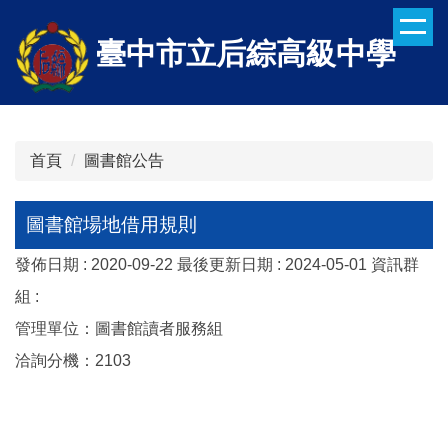
跳
到
臺中市立后綜高級中學
主
要
內
容
區
首頁
圖書館公告
圖書館場地借用規則
發佈日期 :
2020-09-22
最後更新日期 :
2024-05-01
資訊群
組 :
管理單位：圖書館讀者服務組
洽詢分機：2103