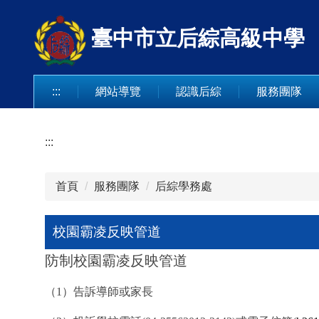
跳
到
臺中市立后綜高級中學
主
要
內
:::
網站導覽
認識后綜
服務團隊
容
區
:::
首頁
服務團隊
后綜學務處
校園霸凌反映管道
防制校園霸凌反映管道
（1）告訴導師或家長