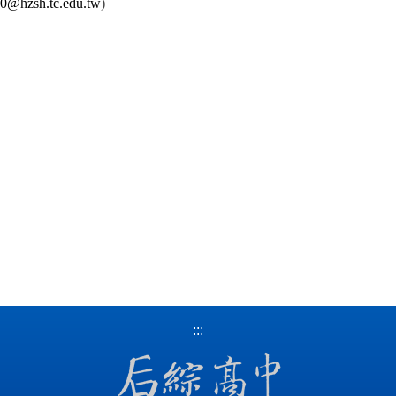
0@hzsh.tc.edu.tw
)
）
:::