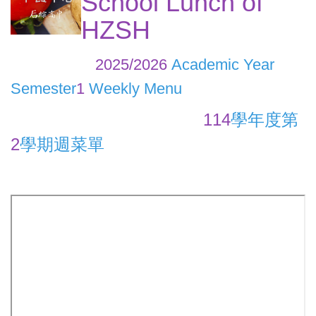
School Lunch of
HZSH
2025/2026
Academic Year
Semester
1
Weekly Menu
114
學年度第
2
學期週菜單