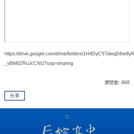
https://drive.google.com/drive/folders/1H4DyC57dwqD8w9y
_vBM0ZRuJcCNlJ?usp=sharing
瀏覽數:
868
分享
:::