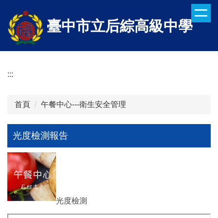
跳
到
臺中市立后綜高級中學
主
要
內
容
:::
區
首頁
午餐中心---衛生安全管理
光度檢測報告
光度檢測