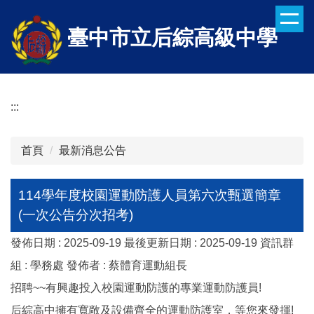
跳
到
臺中市立后綜高級中學
主
要
內
容
:::
區
首頁
最新消息公告
114學年度校園運動防護人員第六次甄選簡章
(一次公告分次招考)
發佈日期 :
2025-09-19
最後更新日期 :
2025-09-19
資訊群
組 :
學務處
發佈者 :
蔡體育運動組長
招聘~~有興趣投入校園運動防護的專業運動防護員!
后綜高中擁有寬敞及設備齊全的運動防護室，等您來發揮!