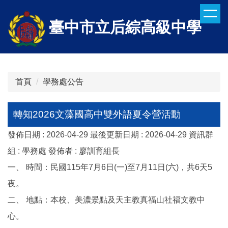
跳
到
臺中市立后綜高級中學
主
要
內
容
區
首頁
學務處公告
轉知2026文藻國高中雙外語夏令營活動
發佈日期 :
2026-04-29
最後更新日期 :
2026-04-29
資訊群
組 :
學務處
發佈者 :
廖訓育組長
一、 時間：民國115年7月6日(一)至7月11日(六)，共6天5
夜。
二、 地點：本校、美濃景點及天主教真福山社福文教中
心。