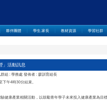
夥伴團體
學生.家長
教材資源
學習社群
令營」活動訊息
群組 :
學務處
發佈者 :
廖訓育組長
至下午4時30分結束。
體驗健康產業相關活動，以鼓勵青年學子未來投入健康產業為目