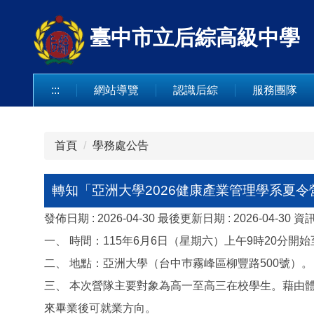
跳
到
臺中市立后綜高級中學
主
要
內
:::
網站導覽
認識后綜
服務團隊
容
區
首頁
學務處公告
轉知「亞洲大學2026健康產業管理學系夏
發佈日期 :
2026-04-30
最後更新日期 :
2026-04-30
資訊
一、 時間：115年6月6日（星期六）上午9時20分開始
二、 地點：亞洲大學（台中巿霧峰區柳豐路500號）。
三、 本次營隊主要對象為高一至高三在校學生。藉由
來畢業後可就業方向。