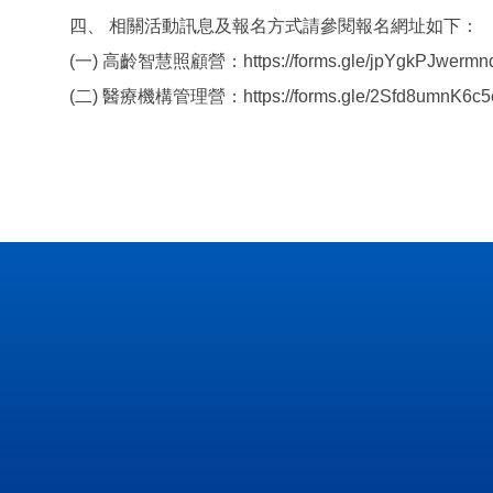
四、 相關活動訊息及報名方式請參閱報名網址如下：
(一) 高齡智慧照顧營：https://forms.gle/jpYgkPJwermn
(二) 醫療機構管理營：https://forms.gle/2Sfd8umnK6