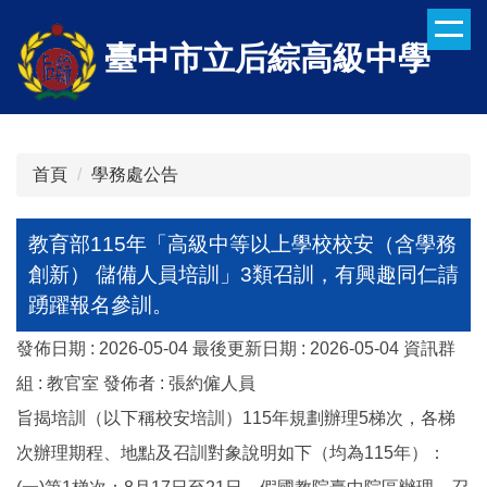
跳
到
臺中市立后綜高級中學
主
要
內
容
區
首頁
學務處公告
教育部115年「高級中等以上學校校安（含學務
創新） 儲備人員培訓」3類召訓，有興趣同仁請
踴躍報名參訓。
發佈日期 :
2026-05-04
最後更新日期 :
2026-05-04
資訊群
組 :
教官室
發佈者 :
張約僱人員
旨揭培訓（以下稱校安培訓）115年規劃辦理5梯次，各梯
次辦理期程、地點及召訓對象說明如下（均為115年）：