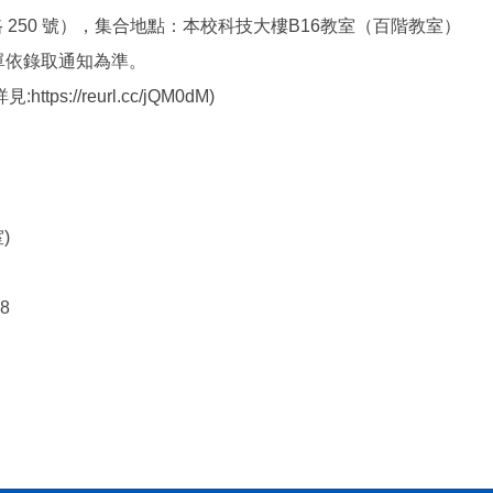
250 號），集合地點：本校科技大樓B16教室（百階教室）
單依錄取通知為準。
//reurl.cc/jQM0dM)
)
N8