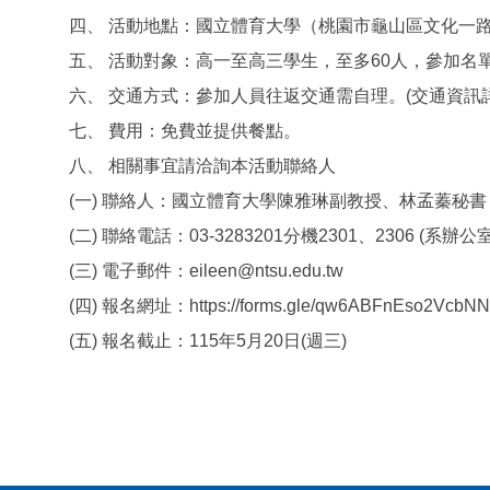
四、 活動地點：國立體育大學（桃園市龜山區文化一路 
五、 活動對象：高一至高三學生，至多60人，參加名
六、 交通方式：參加人員往返交通需自理。(交通資訊詳見:https:
七、 費用：免費並提供餐點。
八、 相關事宜請洽詢本活動聯絡人
(一) 聯絡人：國立體育大學陳雅琳副教授、林孟蓁秘書
(二) 聯絡電話：03-3283201分機2301、2306 (系辦公室
(三) 電子郵件：eileen@ntsu.edu.tw
(四) 報名網址：https://forms.gle/qw6ABFnEso2VcbN
(五) 報名截止：115年5月20日(週三)