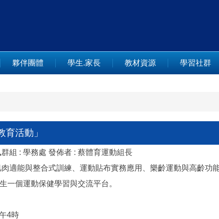
夥伴團體
學生.家長
教材資源
學習社群
教育活動」
群組 :
學務處
發佈者 :
蔡體育運動組長
肌肉適能與整合式訓練、運動貼布實務應用、樂齡運動與高齡功
生一個運動保健學習與交流平台。
下午4時