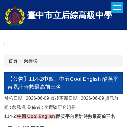
跳
到
臺中市立后綜高級中學
主
要
內
容
:::
區
首頁
榮譽榜
【公告】114-2中四、中五Cool English 酷英平
台累計時數最高前三名
發佈日期 :
2026-06-09
最後更新日期 :
2026-06-09
資訊群
組 :
教務處
發佈者 :
李實驗研究組長
114-2
中四
Cool English
酷英平台累計時數最高前三名