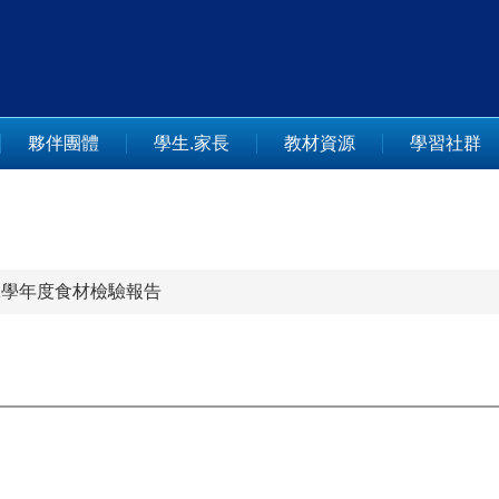
夥伴團體
學生.家長
教材資源
學習社群
11學年度食材檢驗報告