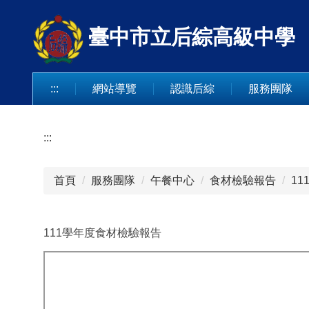
跳
到
臺中市立后綜高級中學
主
要
內
:::
網站導覽
認識后綜
服務團隊
容
區
:::
首頁
服務團隊
午餐中心
食材檢驗報告
1
111學年度食材檢驗報告