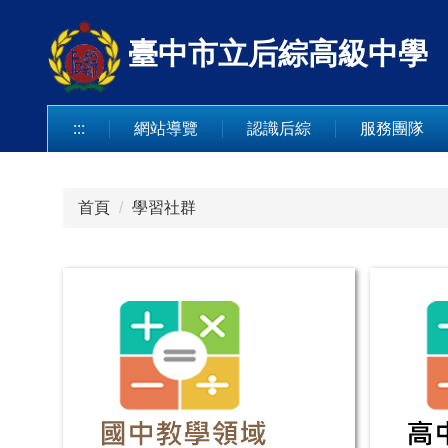
跳
到
臺中市立后綜高級中學
主
要
內
:::
網站導覽
認識后綜
服務團隊
容
區
首頁
學習社群