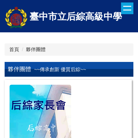
跳
到
臺中市立后綜高級中學
主
要
內
容
區
首頁
夥伴團體
夥伴團體
~~傳承創新 優質后綜~~