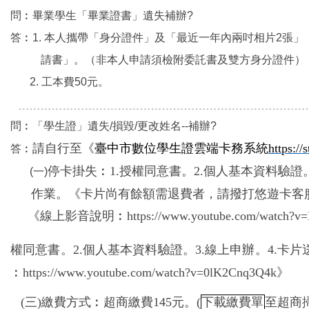
問︰畢業學生「畢業證書」遺失補辦?
答︰1. 本人攜帶「身分證件」及「最近一年內兩吋相片2張
請書」。（非本人申請須檢附委託書及雙方身分證件）
2. 工本費50元。
﹍﹍﹍﹍﹍﹍﹍﹍﹍﹍﹍﹍﹍﹍﹍﹍﹍﹍﹍﹍﹍﹍﹍﹍﹍﹍
問︰「學生證」遺失/損毀/更改姓名--補辦?
請自行至《
臺中市數位學生證雲端卡務系統
https://
答︰
停卡掛失︰1.授權同意書。2.個人基本資料驗證。3
(一)
作業
。《卡片尚有餘額需退費者，請撥打悠遊卡客
《線上影音說明︰https://www.youtube.com/watch?v=
權同意書。
2.
個人基本資料驗證。3.線上申辦。4.
︰https://www.youtube.com/watch?v=0lK2Cnq3Q4k》
(三)
繳費方式︰超商繳費145元。(
下載繳費單
至超商