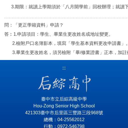
3.期限：就讀上學期須於「八月開學前」回校辦理；就讀
﹍﹍﹍﹍﹍﹍﹍﹍﹍﹍﹍﹍﹍﹍﹍﹍﹍﹍﹍﹍﹍﹍﹍﹍﹍﹍﹍
問：「更正學籍資料」申請？
答︰1.申請項目：學生、畢業生更改姓名或地址變更。
2.檢附戶口名簿影本，填寫「學生基本資料更改申請書」
3.畢業生更改姓名，須另檢附「畢/修業證書」正本，加註
:::
臺中市立后綜高級中學
Hou-Zong Senior High School
421303臺中市后里區三豐路三段968號
總機：04-25562012
行動：0972-546798