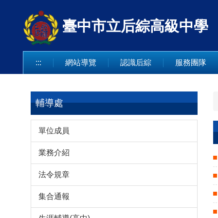
跳
到
臺中市立后綜高級中學
主
要
內
:::
網站導覽
認識后綜
服務團隊
容
區
輔導處
單位成員
業務介紹
法令規章
集合通報