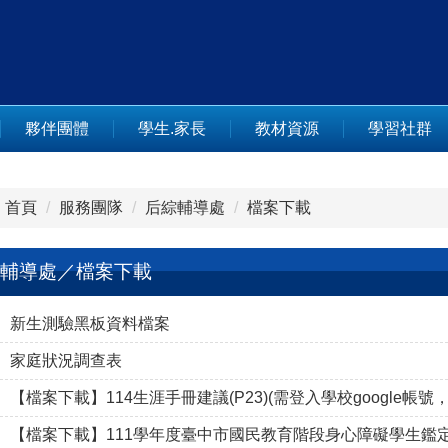
夥伴團體
學生.家長
教材資源
學習社群
首頁
服務團隊
后綜輔導處
檔案下載
輔導處／檔案下載
新生測驗黑板資料檔案
家庭狀況調查表
【檔案下載】114生涯手冊建議(P23)(需登入學校google帳號
【檔案下載】111學年度臺中市國民教育階段身心障礙學生鑑