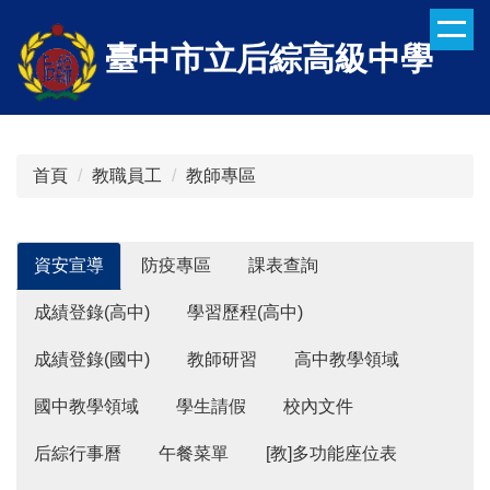
跳
到
臺中市立后綜高級中學
主
要
內
容
區
首頁
教職員工
教師專區
資安宣導
防疫專區
課表查詢
成績登錄(高中)
學習歷程(高中)
成績登錄(國中)
教師研習
高中教學領域
國中教學領域
學生請假
校內文件
后綜行事曆
午餐菜單
[教]多功能座位表