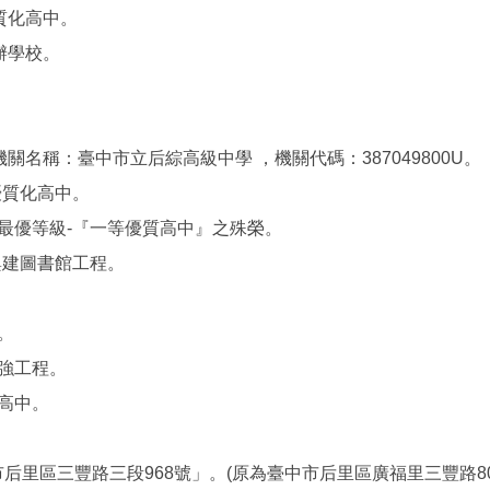
質化高中。
辦學校。
名稱：臺中市立后綜高級中學 ，機關代碼：387049800U。
優質化高中。
鑑最優等級-『一等優質高中』之殊榮。
興建圖書館工程。
。
補強工程。
山高中。
市后里區三豐路三段968號」。(原為臺中市后里區廣福里三豐路80