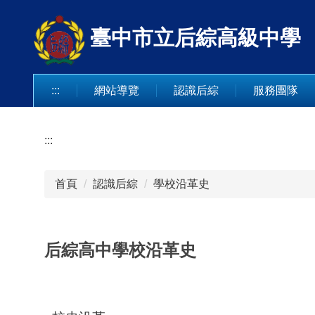
跳
到
臺中市立后綜高級中學
主
要
內
:::
網站導覽
認識后綜
服務團隊
容
區
:::
首頁
認識后綜
學校沿革史
后綜高中學校沿革史