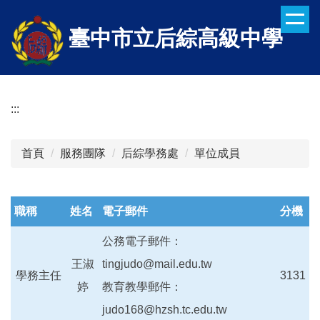
跳
到
臺中市立后綜高級中學
主
要
內
容
:::
區
首頁
服務團隊
后綜學務處
單位成員
職稱
姓名
電子郵件
分機
公務電子郵件：
王淑
tingjudo@mail.edu.tw
學務主任
3131
婷
教育教學郵件：
judo168@hzsh.tc.edu.tw