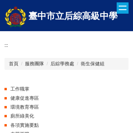
跳
到
臺中市立后綜高級中學
主
要
內
容
:::
區
首頁
服務團隊
后綜學務處
衛生保健組
工作職掌
健康促進專區
環境教育專區
廁所綠美化
各項實施要點